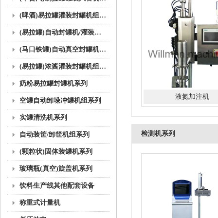
(啤酒)易拉罐灌装封罐机组系列
(易拉罐)自动封罐机/灌装机系列
(马口铁罐)自动真空封罐机系列
(易拉罐)浓酱灌装封罐机组系列
奶粉易拉罐封罐机系列
液氮加注机
空罐自动卸垛冲罐机组系列
实罐清洗机系列
检测机系列
自动装筐/卸筐机组系列
(颗粒状)固体装罐机系列
玻璃瓶(真空)旋盖机系列
饮料生产线其他配套设备
称重式计量机