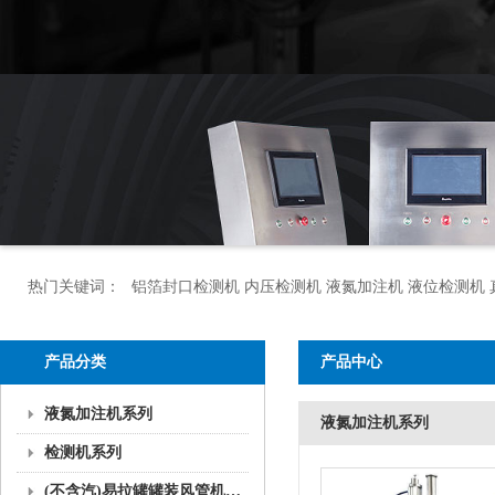
热门关键词：
铝箔封口检测机 内压检测机 液氮加注机 液位检测机
产品分类
产品中心
液氮加注机系列
液氮加注机系列
检测机系列
(不含汽)易拉罐罐装风管机组系列