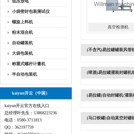
低压放电
小袋密封包装测试仪
螺旋上料机
真空检测机
粉末混合机
自动罐装机
(不含汽)易拉罐罐装风管
大袋包装机
称重式螺杆计量机
(啤酒)易拉罐灌装封罐机
半自动包装机
kaiyun开云（中国）
(易拉罐)自动封罐机/灌
kaiyun开云官方在线入口
总经理叶先生：13868223236
(马口铁罐)自动真空封罐
电话：0580-3711813
QQ：362197759