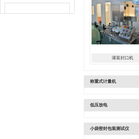
液氮加注机
灌装封口机
称重式计量机
立式内压检测机
低压放电
小袋密封包装测试仪