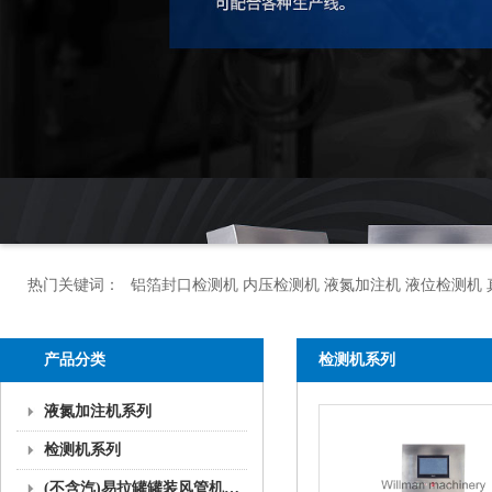
热门关键词：
铝箔封口检测机 内压检测机 液氮加注机 液位检测机
产品分类
检测机系列
液氮加注机系列
检测机系列
(不含汽)易拉罐罐装风管机组系列