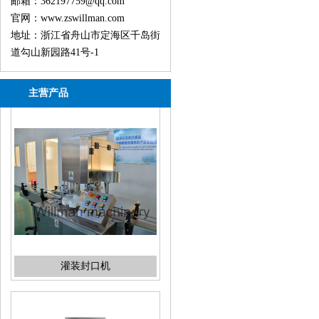
邮箱：362197759@qq.com
官网：
www.zswillman.com
地址：浙江省舟山市定海区千岛街
道勾山新园路41号-1
主营产品
灌装封口机
真空检测机