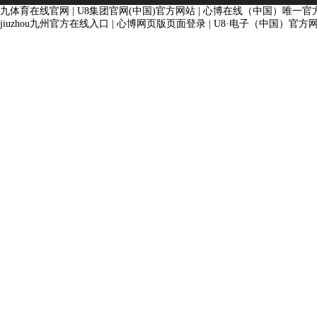
九体育在线官网
|
U8集团官网(中国)官方网站
|
心博在线（中国）唯一官
jiuzhou九州官方在线入口
|
心博网页版页面登录
|
U8·电子（中国）官方
铝箔封口检测机
液氮加注机