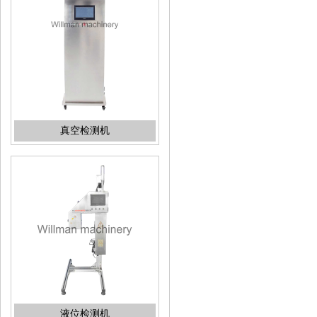
液位检测机