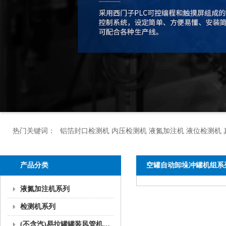
热门关键词：
铝箔封口检测机 内压检测机 液氮加注机 液位检测机
产品分类
空罐自动卸垛冲罐机组系
液氮加注机系列
检测机系列
(不含汽)易拉罐罐装风管机组系列