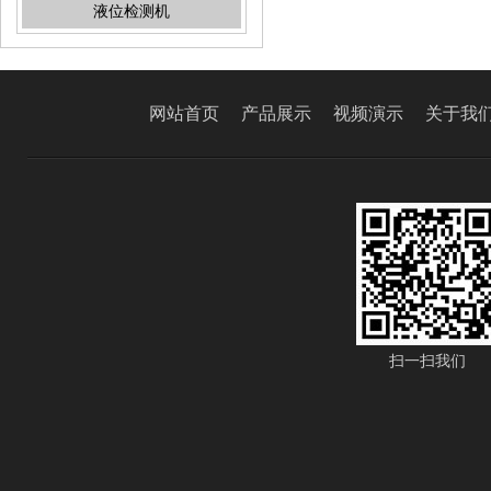
网站首页
产品展示
视频演示
关于我
液氮加注机
扫一扫我们