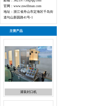
邮箱：362197759@qq.com
官网：
www.zswillman.com
地址：浙江省舟山市定海区千岛街
道勾山新园路41号-1
主营产品
灌装封口机