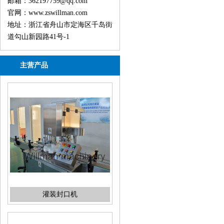
邮箱：362197759@qq.com
官网：
www.zswillman.com
地址：浙江省舟山市定海区千岛街
道勾山新园路41号-1
主营产品
灌装封口机