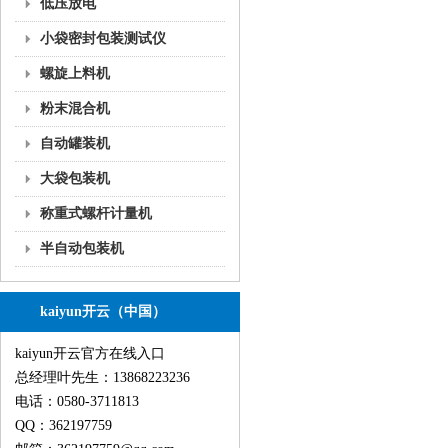
低压放电
小袋密封包装测试仪
螺旋上料机
粉末混合机
自动罐装机
大袋包装机
称重式螺杆计量机
半自动包装机
kaiyun开云（中国）
kaiyun开云官方在线入口
总经理叶先生：13868223236
电话：0580-3711813
QQ：362197759