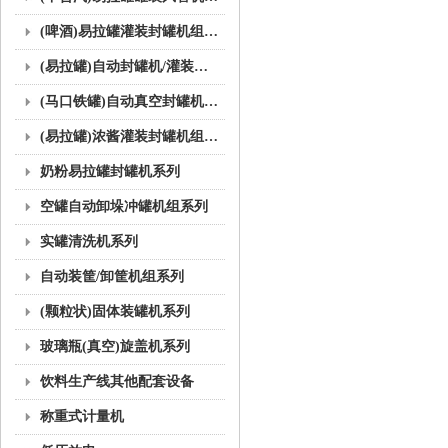
(啤酒)易拉罐灌装封罐机组系列
(易拉罐)自动封罐机/灌装机系列
(马口铁罐)自动真空封罐机系列
(易拉罐)浓酱灌装封罐机组系列
奶粉易拉罐封罐机系列
空罐自动卸垛冲罐机组系列
实罐清洗机系列
自动装筐/卸筐机组系列
(颗粒状)固体装罐机系列
玻璃瓶(真空)旋盖机系列
饮料生产线其他配套设备
称重式计量机