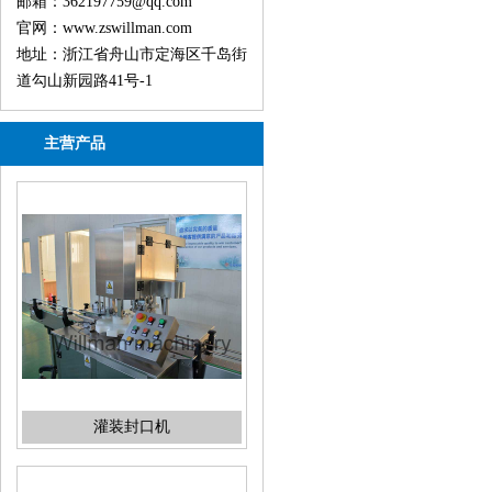
邮箱：362197759@qq.com
官网：
www.zswillman.com
地址：浙江省舟山市定海区千岛街
道勾山新园路41号-1
主营产品
灌装封口机