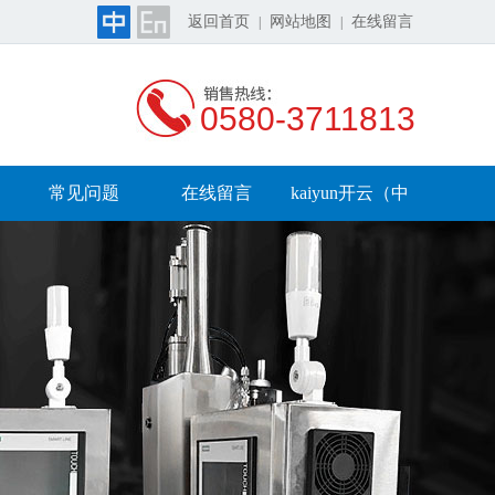
返回首页
网站地图
在线留言
|
|
0580-3711813
常见问题
在线留言
kaiyun开云（中
国）