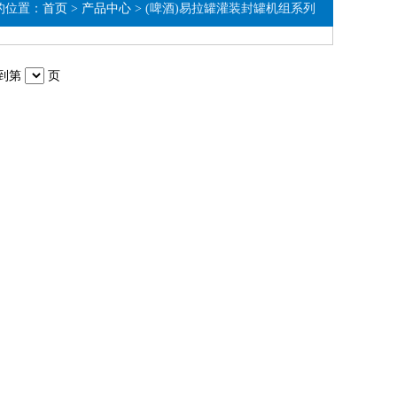
的位置：
首页
>
产品中心
> (啤酒)易拉罐灌装封罐机组系列
到第
页