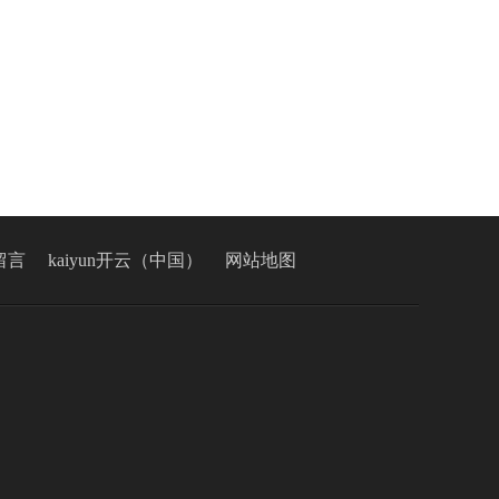
留言
kaiyun开云（中国）
网站地图