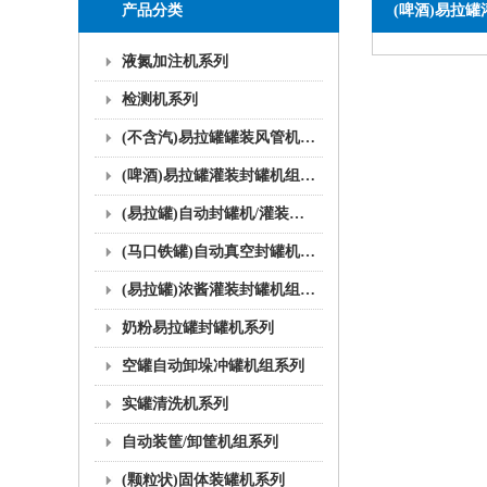
产品分类
(啤酒)易拉
液氮加注机系列
检测机系列
(不含汽)易拉罐罐装风管机组系列
(啤酒)易拉罐灌装封罐机组系列
(易拉罐)自动封罐机/灌装机系列
(马口铁罐)自动真空封罐机系列
(易拉罐)浓酱灌装封罐机组系列
奶粉易拉罐封罐机系列
空罐自动卸垛冲罐机组系列
实罐清洗机系列
自动装筐/卸筐机组系列
(颗粒状)固体装罐机系列