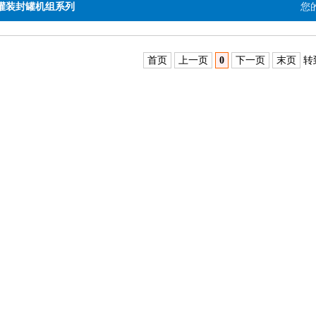
罐灌装封罐机组系列
您
首页
上一页
0
下一页
末页
转