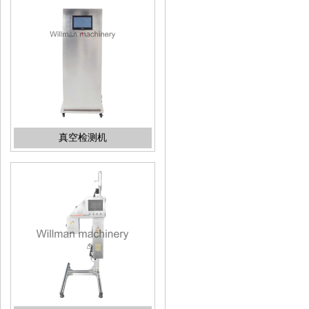
真空检测机
液位检测机