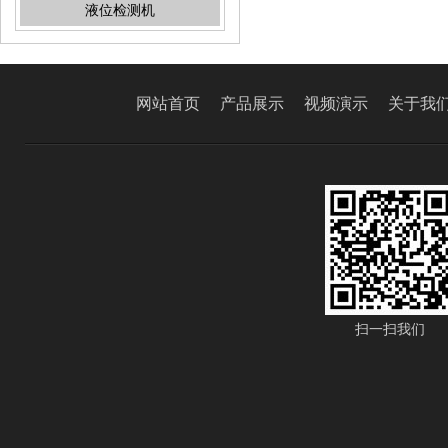
网站首页
产品展示
视频演示
关于我
液氮加注机
扫一扫我们