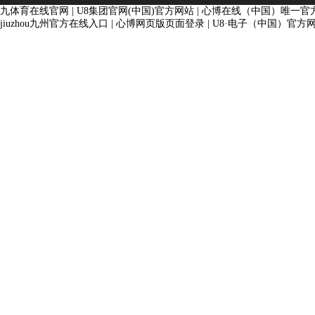
九体育在线官网
|
U8集团官网(中国)官方网站
|
心博在线（中国）唯一官
jiuzhou九州官方在线入口
|
心博网页版页面登录
|
U8·电子（中国）官方
立式内压检测机
铝箔封口检测机