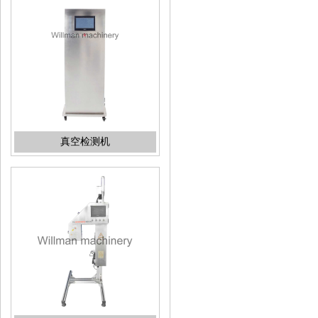
真空检测机
液位检测机