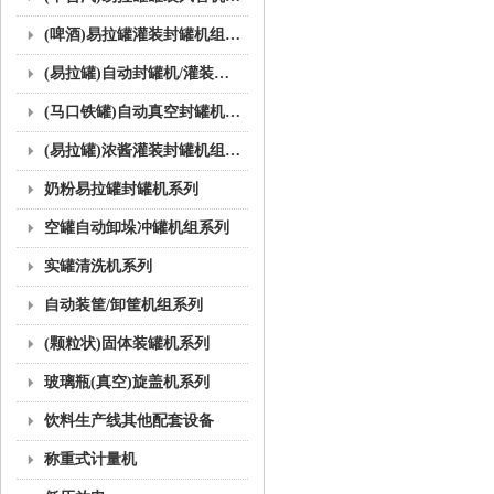
(啤酒)易拉罐灌装封罐机组系列
(易拉罐)自动封罐机/灌装机系列
(马口铁罐)自动真空封罐机系列
(易拉罐)浓酱灌装封罐机组系列
奶粉易拉罐封罐机系列
空罐自动卸垛冲罐机组系列
实罐清洗机系列
自动装筐/卸筐机组系列
(颗粒状)固体装罐机系列
玻璃瓶(真空)旋盖机系列
饮料生产线其他配套设备
称重式计量机