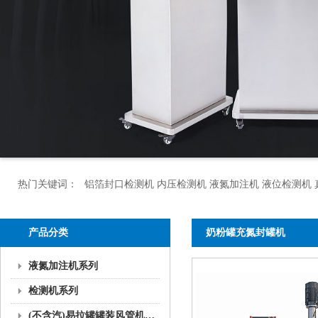
热门关键词：
铝箔封口检测机 内压检测机 液氮加注机 液位检测机
产品分类
奶粉罐充氮封罐机
液氮加注机系列
检测机系列
(不含汽)易拉罐罐装风管机组系列