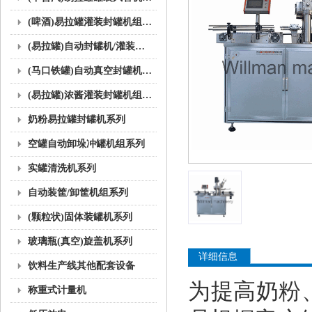
(啤酒)易拉罐灌装封罐机组系列
(易拉罐)自动封罐机/灌装机系列
(马口铁罐)自动真空封罐机系列
(易拉罐)浓酱灌装封罐机组系列
奶粉易拉罐封罐机系列
空罐自动卸垛冲罐机组系列
实罐清洗机系列
自动装筐/卸筐机组系列
(颗粒状)固体装罐机系列
玻璃瓶(真空)旋盖机系列
详细信息
饮料生产线其他配套设备
为提高奶粉
称重式计量机