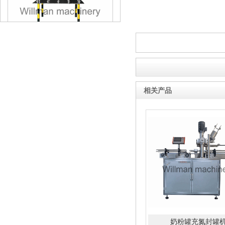
液氮加注机
相关产品
立式内压检测机
奶粉罐充氮封罐