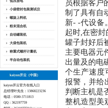
员根据客户
低压放电
小袋密封包装测试仪
制了具有自
螺旋上料机
新- -代设
粉末混合机
起时,在密封
自动罐装机
罐子封好后
大袋包装机
主要电器元
称重式螺杆计量机
出量及的电
半自动包装机
个生产速度
kaiyun开云（中国）
报警，并给出
kaiyun开云官方在线入口
判断主机是
总经理叶先生：13868223236
电话：0580-3711813
整机造型美
QQ：362197759