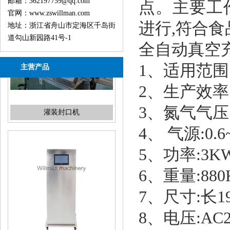
邮箱：362197759@qq.com
点。主要工
官网：
www.zswillman.com
进行,符合食
地址：浙江省舟山市定海区千岛街
道勾山新园路41号-1
全自动真空
1、适用范围:直
主营产品
2、生产效率:
3、氮气气压:0
4、 气源:0.6~
5、功率:3K
6、重量:880
7、尺寸:长1
真空检测机
8、电压:AC2