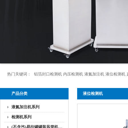
热门关键词：
铝箔封口检测机 内压检测机 液氮加注机 液位检测机
产品分类
液位检测机
液氮加注机系列
检测机系列
(不含汽)易拉罐罐装风管机组系列