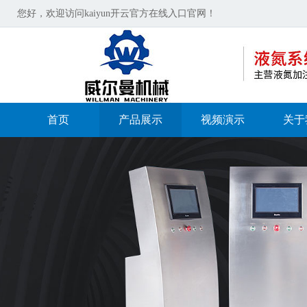
您好，欢迎访问kaiyun开云官方在线入口官网！
首页
产品展示
视频演示
关于