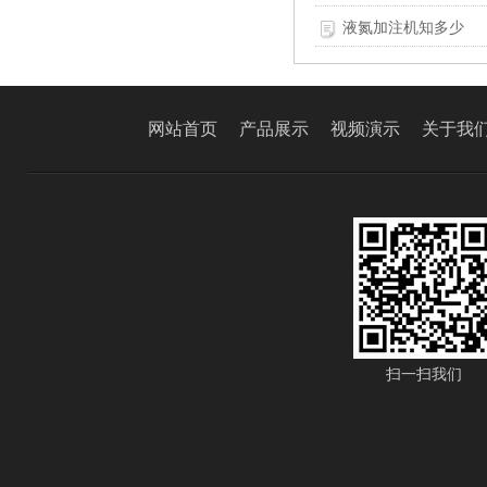
液氮加注机知多少
网站首页
产品展示
视频演示
关于我
扫一扫我们