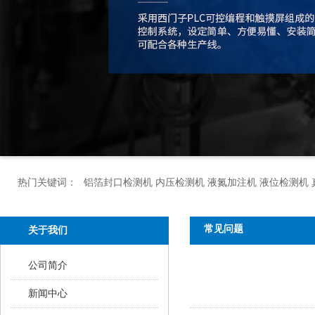
热门关键词：
铝箔封口检测机 内压检测机 液氮加注机 液位检测机
常见问题
关于我们
公司简介
新闻中心