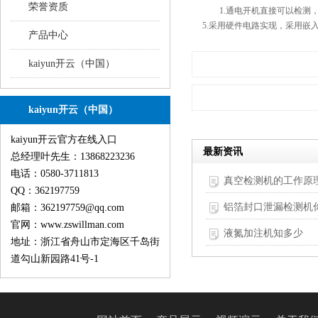
荣誉资质
1.通电开机直接可以检测
5.采用硬件电路实现，采用嵌
产品中心
kaiyun开云（中国）
kaiyun开云（中国）
kaiyun开云官方在线入口
最新资讯
总经理叶先生：13868223236
电话：0580-3711813
真空检测机的工作原
QQ：362197759
铝箔封口泄漏检测机
邮箱：362197759@qq.com
官网：
www.zswillman.com
液氮加注机知多少
地址：浙江省舟山市定海区千岛街
道勾山新园路41号-1