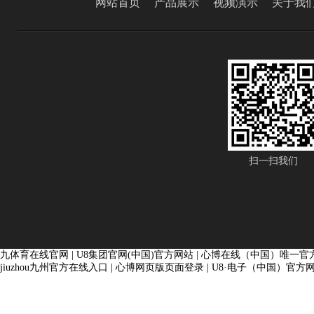
网站首页
产品展示
视频演示
关于我
扫一扫我们
九体育在线官网
|
U8集团官网(中国)官方网站
|
心博在线（中国）唯一官
jiuzhou九州官方在线入口
|
心博网页版页面登录
|
U8·电子（中国）官方