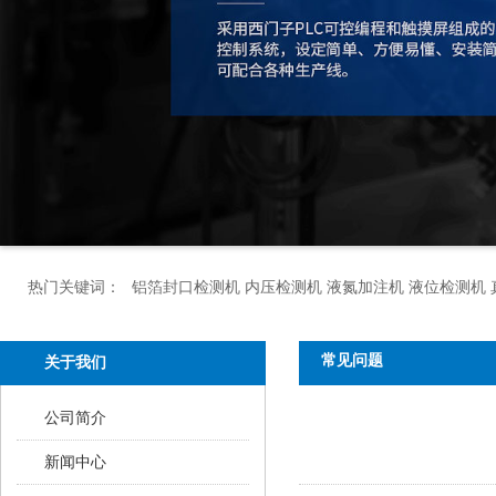
热门关键词：
铝箔封口检测机 内压检测机 液氮加注机 液位检测机
常见问题
关于我们
公司简介
新闻中心