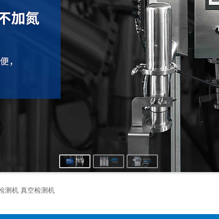
位检测机 真空检测机