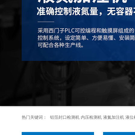
热门关键词：
铝箔封口检测机 内压检测机 液氮加注机 液