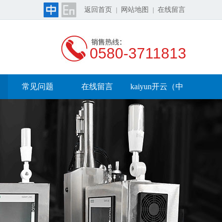
返回首页
网站地图
在线留言
|
|
0580-3711813
常见问题
在线留言
kaiyun开云（中
国）