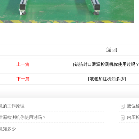
[返回]
上一篇
[铝箔封口泄漏检测机你使用过吗？
下一篇
[液氮加注机知多少]
机的工作原理
液位
泄漏检测机你使用过吗？
内压
机知多少