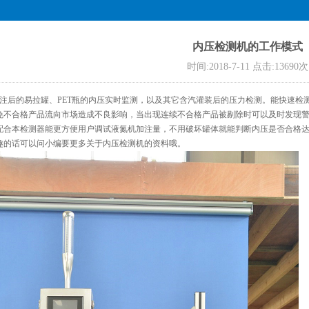
内压检测机的工作模式
时间:2018-7-11 点击:13690次
注后的易拉罐、PET瓶的内压实时监测，以及其它含汽灌装后的压力检测。能快速检
免不合格产品流向市场造成不良影响，当出现连续不合格产品被剔除时可以及时发现
配合本检测器能更方便用户调试液氮机加注量，不用破坏罐体就能判断内压是否合格
的话可以问小编要更多关于内压检测机的资料哦。