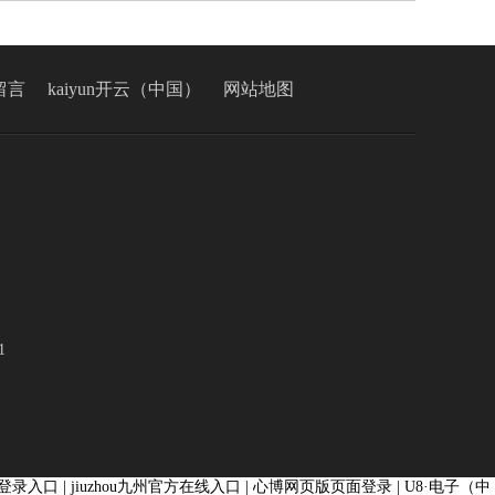
留言
kaiyun开云（中国）
网站地图
1
登录入口
|
jiuzhou九州官方在线入口
|
心博网页版页面登录
|
U8·电子（中