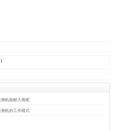
]
检测机能耐大着呢
检测机的工作模式