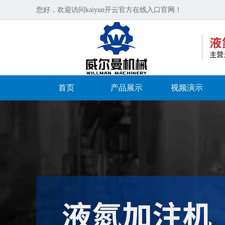
您好，欢迎访问kaiyun开云官方在线入口官网！
首页
产品展示
视频演示