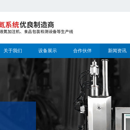
关于我们
设备展示
合作伙伴
新闻资讯
技术合作单位
产品采购客户